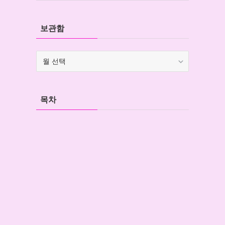
보관함
보
관
함
목차