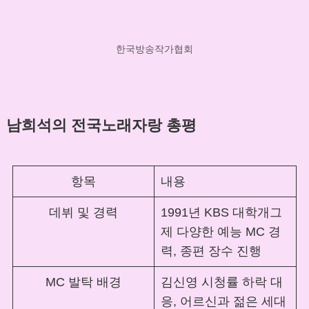
한국방송작가협회
남희석의 전국노래자랑 총평
항목
내용
데뷔 및 경력
1991년 KBS 대학개그
제 다양한 예능 MC 경
력, 종편 장수 진행
MC 발탁 배경
김신영 시청률 하락 대
응, 어르신과 젊은 세대