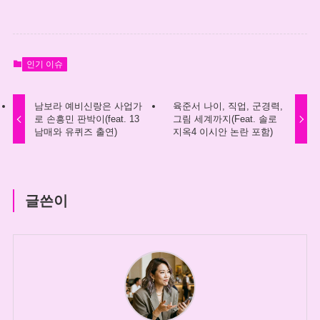
인기 이슈
남보라 예비신랑은 사업가
육준서 나이, 직업, 군경력,
로 손흥민 판박이(feat. 13
그림 세계까지(Feat. 솔로
남매와 유퀴즈 출연)
지옥4 이시안 논란 포함)
글쓴이